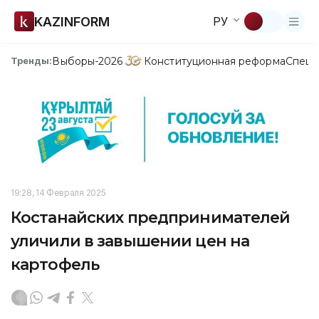
KAZINFORM
РУ
Выборы-2026
Конституционная реформа
Спецп
Тренды:
19:28, 14 Февраля 2025
Костанайских предпринимателей
уличили в завышении цен на
картофель