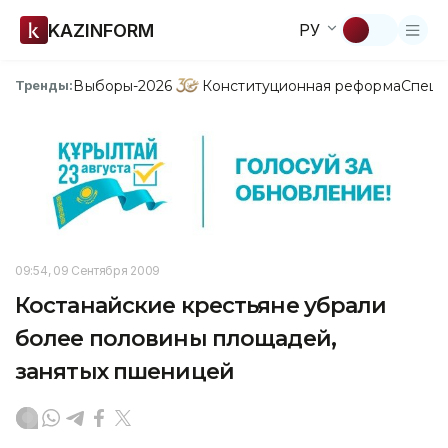
KAZINFORM
РУ
Выборы-2026
Конституционная реформа
Спецп
Тренды:
09:54, 09 Сентября 2009
Костанайские крестьяне убрали
более половины площадей,
занятых пшеницей