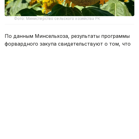
Фото: Министерство сельского хозяйства РК
По данным Минсельхоза, результаты программы
форвардного закупа свидетельствуют о том, что
казахстанские фермеры активнее
диверсифицируют структуру посевов, увеличивая
производство культур с высокой добавленной
стоимостью.
По сравнению с прошлым сельскохозяйственным
сезоном объем финансирования масличных
культур вырос в 2,6 раза — с 36 тыс. до 95 тыс.
тонн.
Всего после осенней уборки урожая
сельхозпроизводители поставят в ресурсы
национального зернового оператора 479,8 тыс.