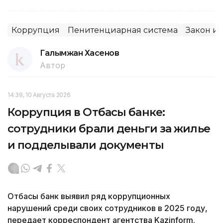
Коррупция
Пенитенциарная система
Закон и 
Галымжан Хасенов
Автор
14:39, 10 Августа 2026
Коррупция в Отбасы банке:
сотрудники брали деньги за жилье
и подделывали документы
Отбасы банк выявил ряд коррупционных
нарушений среди своих сотрудников в 2025 году,
передает корреспондент агентства Kazinform.