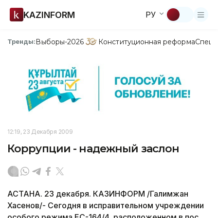
KAZINFORM
РУ
Выборы-2026
Конституционная реформа
Спецп
Тренды:
12:19, 23 Декабря 2009
Коррупции - надежный заслон
АСТАНА. 23 декабря. КАЗИНФОРМ /Галимжан
Хасенов/- Сегодня в исправительном учреждении
особого режима ЕС-164/4, расположенном в пос.