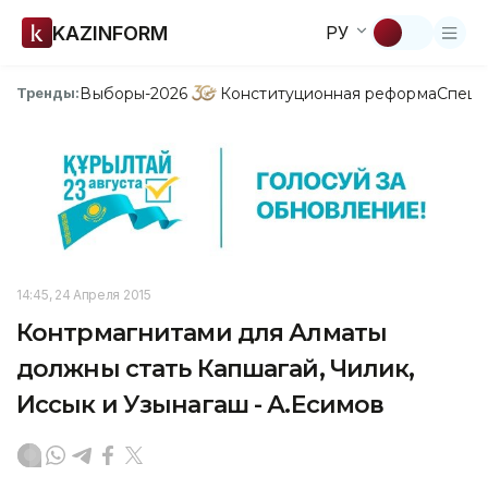
KAZINFORM
РУ
Выборы-2026
Конституционная реформа
Спецп
Тренды:
14:45, 24 Апреля 2015
Контрмагнитами для Алматы
должны стать Капшагай, Чилик,
Иссык и Узынагаш - А.Есимов