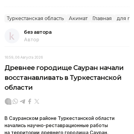
Туркестанская область
Акимат
Главная
для mai
без автора
Автор
16:59, 06 Августа 2026
Древнее городище Сауран начали
восстанавливать в Туркестанской
области
В Сауранском районе Туркестанской области
начались научно-реставрационные работы
на территории древнего городища Сауран,