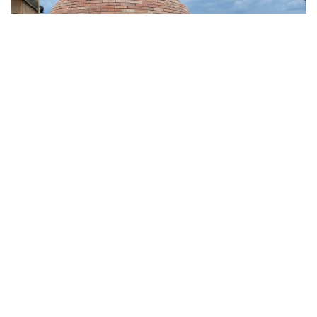
Фото: Минкультуры
Ранее сообщалось, что мавзолей Алькожа ата в
Туркестане
восстанавливают
с сохранением
исторического облика.
Ремонт
Туркестанская область
Минкультуры и
Гульжан Тасмаганбетова
Автор