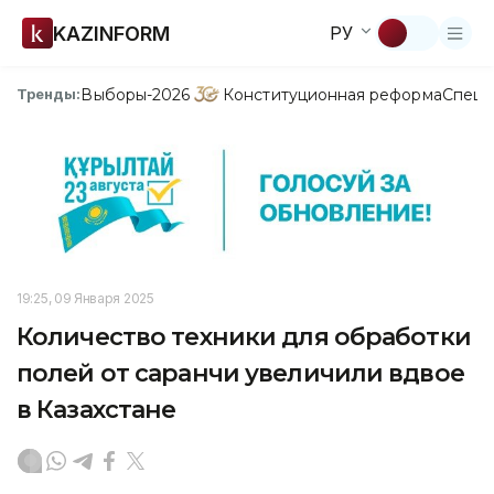
KAZINFORM
РУ
Выборы-2026
Конституционная реформа
Спецп
Тренды:
19:25, 09 Января 2025
Количество техники для обработки
полей от саранчи увеличили вдвое
в Казахстане