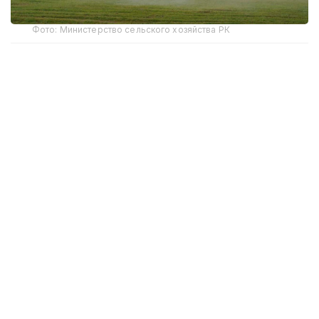
Фото: Министерство сельского хозяйства РК
Проект реализуется при поддержке ФАО
(Продовольственная и сельскохозяйственная
организация ООН) и Министерства сельского
хозяйства Республики Казахстан. По словам
председателя правления Казахского научно-
исследовательского института имени Жоскена
Жиембаева Бахытжана Дуйсембекова, новая
система позволяет собирать и анализировать
большие массивы данных, включая результаты
обследований, спутниковый мониторинг
и информацию с беспилотников.
— Используя искусственный интеллект,
а также беспилотный летательный
аппарат, планируется прогнозирование