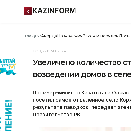
KAZINFORM
Акорда
Назначения
Закон и порядок
Дось
Тренды:
17:10, 22 Июля 2024
Увеличено количество ст
возведении домов в сел
Премьер-министр Казахстана Олжас 
посетил самое отдаленное село Кор
результате паводков, передает агент
Правительство РК.