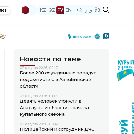
KZ
QZ
РУ
EN
中文
ق ز
ЎЗ
ORT
Новости по теме
07 августа 2026, 02:17
Более 200 осужденных попадут
под амнистию в Актюбинской
области
07 августа 2026, 01:12
Девять человек утонули в
Атырауской области с начала
купального сезона
07 августа 2026, 00:43
Полицейский и сотрудник ДЧС