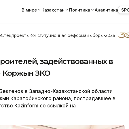
В мире
Казахстан
Политика
Аналитика
SP
е
Спецпроекты
Конституционная реформа
Выборы-2026
роителей, задействованных в
е Коржын ЗКО
Бектенов в Западно-Казахстанской области
жын Каратобинского района, пострадавшее в
ство Kazinform со ссылкой на