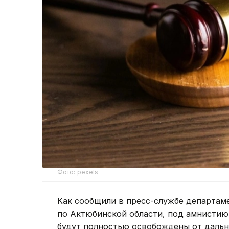
Фото: pexels
Как сообщили в пресс-службе департам
по Актюбинской области, под амнистию 
будут полностью освобождены от дальн