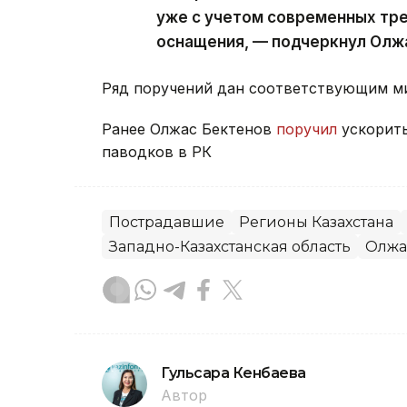
уже с учетом современных тре
оснащения, — подчеркнул Олж
Ряд поручений дан соответствующим ми
Ранее Олжас Бектенов
поручил
ускорит
паводков в РК
Пострадавшие
Регионы Казахстана
Западно-Казахстанская область
Олжа
Гульсара Кенбаева
Автор