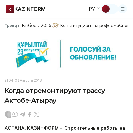
KAZINFORM
РУ
Выборы-2026
Конституционная реформа
Спецп
Тренды:
21:04, 02 Августа 2018
Когда отремонтируют трассу
Актобе-Атырау
АСТАНА. КАЗИНФОРМ - Строительные работы на