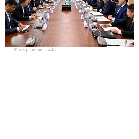
Фото: primeminister.kz.
Стороны обсудили реализацию договоренностей,
достигнутых главами государств в ходе
официального визита Президента Ирана
в Казахстан в декабре 2025 года, развитие
международного транспортного коридора
«Север — Юг», расширение портовой
инфраструктуры, увеличение объемов взаимной
торговли и совершенствование транспортно-
логистических связей между двумя странами.