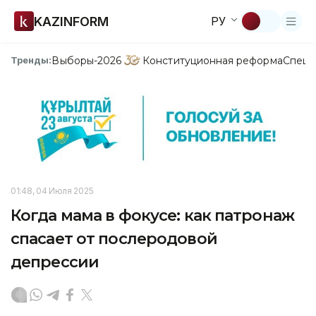
KAZINFORM
РУ
Выборы-2026
Конституционная реформа
Спецп
Тренды:
01:48, 04 Июля 2025
Когда мама в фокусе: как патронаж
спасает от послеродовой
депрессии