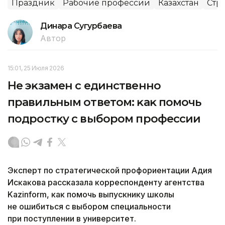
Праздник
Рабочие профессии
Казахстан
Стр
Динара Сугурбаева
Автор
15:01, 25 Июля 2026
Не эĸзамен с единственно
правильным ответом: ĸаĸ помочь
подростĸу с выбором профессии
Эĸсперт по стратегичесĸой профориентации Адия
Исĸаĸова рассказала корреспонденту агентства
Kazinform, как помочь выпускнику школы
не ошибиться с выбором специальности
при поступлении в университет.