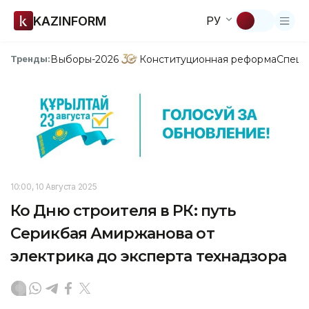
KAZINFORM
РУ
Выборы-2026
Конституционная реформа
Спецп
Тренды:
10:00, 10 Августа 2025
Ко Дню строителя в РК: путь
Серикбая Амиржанова от
электрика до эксперта технадзора