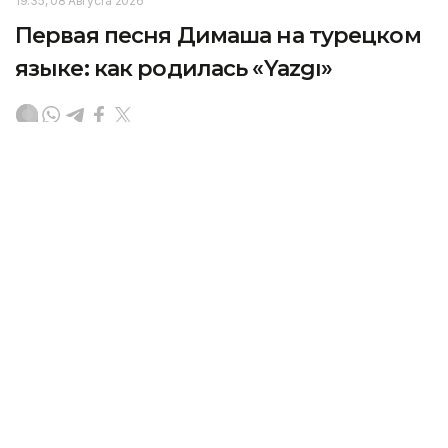
19:35, 08 Августа 2026
Первая песня Димаша на турецком
языке: как родилась «Yazgı»
Димаш Кудайберген представил новую
композицию «Yazgı» — первую авторскую песню
певца на турецком языке, передает Kazinform
со ссылкой на
dimashnews.com.