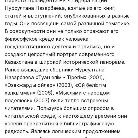
Первого Президента РК - Лидера нации
Нурсултана Назарбаева, взятые из его книг,
статей и выступлений, опубликованных в разные
годы. Они посвящены самой различной тематике.
В совокупности они не только отражают его
философское кредо как человека,
государственного деятеля и политика, но и
создают целостный портрет современного
Казахстана в широкой исторической панораме.
Ранее вышедшие сборники Нурсултана
Назарбаева «Туған елім - Tiperiм» (2001),
«Өзекжарды ойлар» (2003), «Ой бөлістім
халкыммен» (2006), «Мыслями с народом
поделюсь» (2007) были тепло встречены
читателями. Пользуясь большим спросом в
читательской среде, к настоящему времени они
успели превратиться в библиографическую
редкость. Являясь логическим продолжением