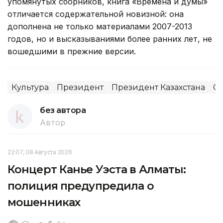
упомянутых сборников, книга «Времена и думы»
отличается содержательной новизной: она
дополнена не только материалами 2007-2013
годов, но и высказываниями более ранних лет, не
вошедшими в прежние версии.
Культура
Президент
Президент Казахстана
С
без автора
Автор
22:07, 08 Августа 2026
Концерт Канье Уэста в Алматы:
полиция предупредила о
мошенниках