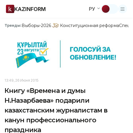
KAZINFORM
РУ
Выборы-2026
Конституционная реформа
Спецп
Тренды:
13:49, 26 Июня 2015
Книгу «Времена и думы
Н.Назарбаева» подарили
казахстанским журналистам в
канун профессионального
праздника