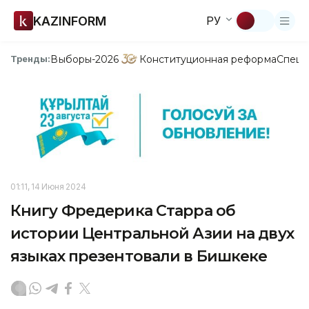
KAZINFORM
РУ
Выборы-2026
Конституционная реформа
Спецп
Тренды:
01:11, 14 Июня 2024
Книгу Фредерика Старра об
истории Центральной Азии на двух
языках презентовали в Бишкеке