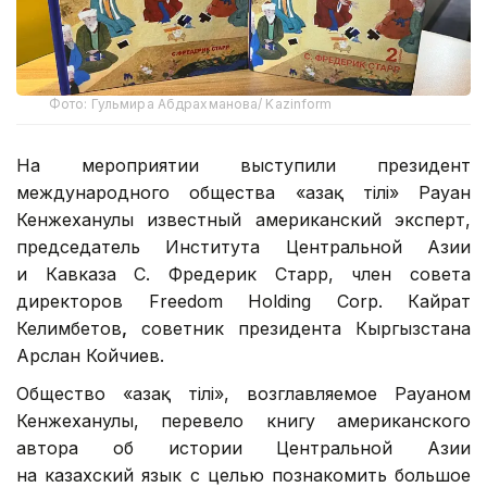
Фото: Гульмира Абдрахманова/ Kazinform
На мероприятии выступили президент
международного общества «Қазақ тілі» Рауан
Кенжеханулы известный американский эксперт,
председатель Института Центральной Азии
и Кавказа С. Фредерик Старр, член совета
директоров Freedom Holding Corp. Кайрат
Келимбетов
,
советник президента Кыргызстана
Арслан Койчиев.
Общество «Қазақ тілі», возглавляемое Рауаном
Кенжеханулы, перевело книгу американского
автора об истории Центральной Азии
на казахский язык с целью познакомить большое