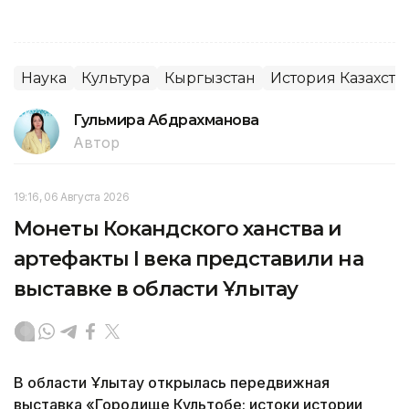
Наука
Культура
Кыргызстан
История Казахста
Гульмира Абдрахманова
Автор
19:16, 06 Августа 2026
Монеты Кокандского ханства и
артефакты I века представили на
выставке в области Ұлытау
В области Ұлытау открылась передвижная
выставка «Городище Культобе: истоки истории