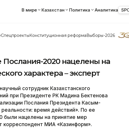
В мире
Казахстан
Политика
Аналитика
SP
е
Спецпроекты
Конституционная реформа
Выборы-2026
 Послания-2020 нацелены на
ского характера – эксперт
аучный сотрудник Казахстанского
ний при Президенте РК Мадина Бектенова
еализации Послания Президента Касым-
 реальности: время действий». По ее
0 были нацелены на принятие мер
ет корреспондент МИА «Казинформ».