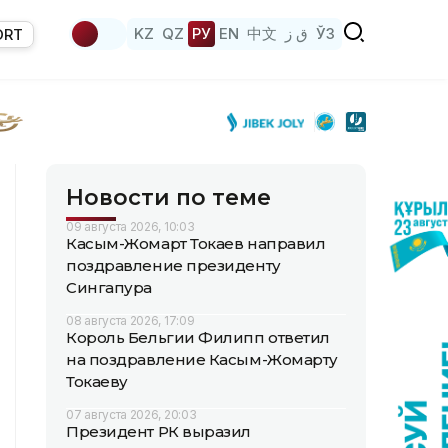
KZ
QZ
РУ
EN
中文
ق ز
ЎЗ
ORT
Новости по теме
09 августа 2026, 10:03
Касым-Жомарт Токаев направил
поздравление президенту
Сингапура
08 августа 2026, 17:09
Король Бельгии Филипп ответил
на поздравление Касым-Жомарту
Токаеву
07 августа 2026, 20:03
Президент РК выразил