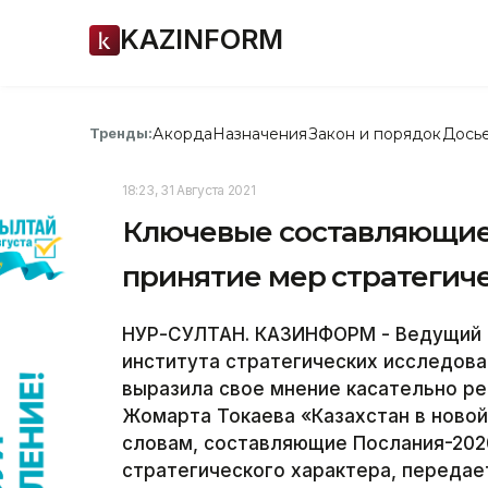
KAZINFORM
Акорда
Назначения
Закон и порядок
Дось
Тренды:
18:23, 31 Августа 2021
Ключевые составляющие
принятие мер стратегиче
НУР-СУЛТАН. КАЗИНФОРМ - Ведущий н
института стратегических исследова
выразила свое мнение касательно р
Жомарта Токаева «Казахстан в новой
словам, составляющие Послания-202
стратегического характера, переда