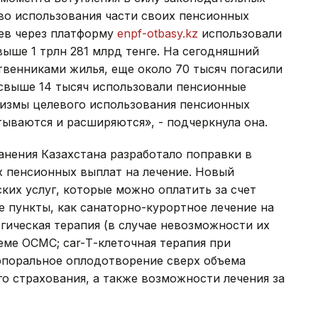
о использования части своих пенсионных
цев через платформу
enpf-otbasy.kz
использовали
ыше 1 трлн 281 млрд тенге. На сегодняшний
ственниками жилья, еще около 70 тысяч погасили
свыше 14 тысяч использовали пенсионные
низмы целевого использования пенсионных
ываются и расширяются», - подчеркнула она.
анения Казахстана разработало поправки в
 пенсионных выплат на лечение. Новый
их услуг, которые можно оплатить за счет
 пункты, как санаторно-курортное лечение на
гическая терапия (в случае невозможности их
ме ОСМС; сar-Т-клеточная терапия при
орпоральное оплодотворение сверх объема
о страхования, а также возможности лечения за