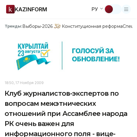
KAZINFORM
РУ
Выборы-2026
Конституционная реформа
Спецп
Тренды:
18:50, 17 Ноября 2009
Клуб журналистов-экспертов по
вопросам межэтнических
отношений при Ассамблее народа
РК очень важен для
информационного поля - вице-