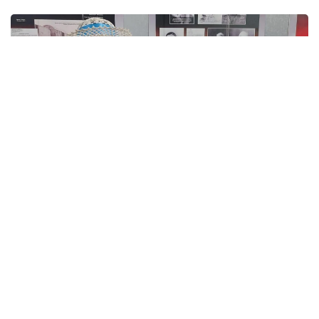
Фото: из личного архива Л. Роот
На майских праздниках в Доме дружбы Восточно-
Казахстанской области особенно оживлённо.
Казахи, немцы, русские, татары — все готовят
общее выступление ко Дню единства народа
Казахстана. Среди них — яркая, улыбчивая