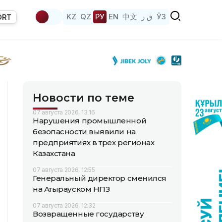
KZ
QZ
РУ
EN
中文
ق ز
ЎЗ
ORT
Новости по теме
07 августа 2026, 13:16
Нарушения промышленной
безопасности выявили на
предприятиях в трех регионах
Казахстана
07 августа 2026, 12:55
Генеральный директор сменился
на Атырауском НПЗ
07 августа 2026, 12:32
Возвращенные государству