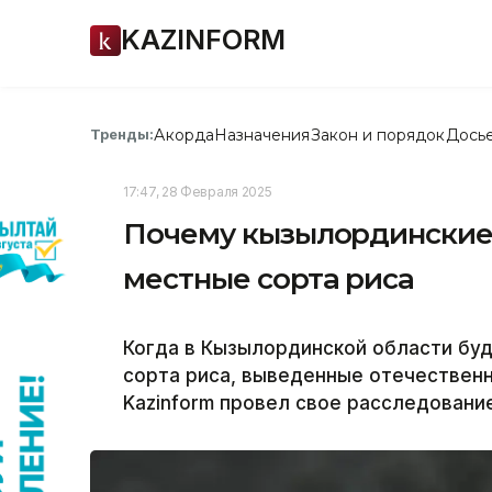
KAZINFORM
Акорда
Назначения
Закон и порядок
Дось
Тренды:
17:47, 28 Февраля 2025
Почему кызылординские 
местные сорта риса
Когда в Кызылординской области бу
сорта риса, выведенные отечествен
Kazinform провел свое расследование