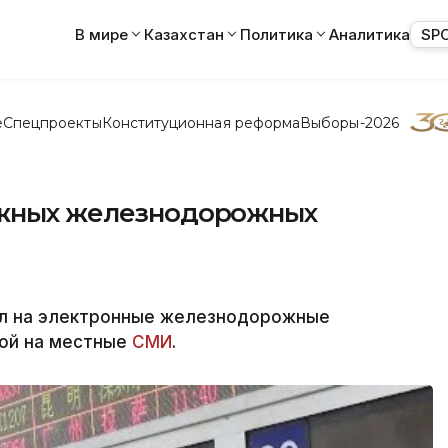
В мире
Казахстан
Политика
Аналитика
SP
е
Спецпроекты
Конституционная реформа
Выборы-2026
ажных железнодорожных
ел на электронные железнодорожные
кой на местные
СМИ
.