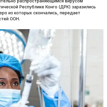
мительно распространяющимся вирусом
ической Республике Конго (ДРК) заразились
еро из которых скончались, передает
стей ООН.