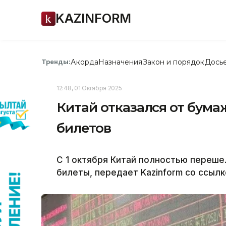
KAZINFORM
Акорда
Назначения
Закон и порядок
Дось
Тренды:
12:48, 01 Октября 2025
Китай отказался от бум
билетов
С 1 октября Китай полностью переш
билеты, передает Kazinform со ссыл