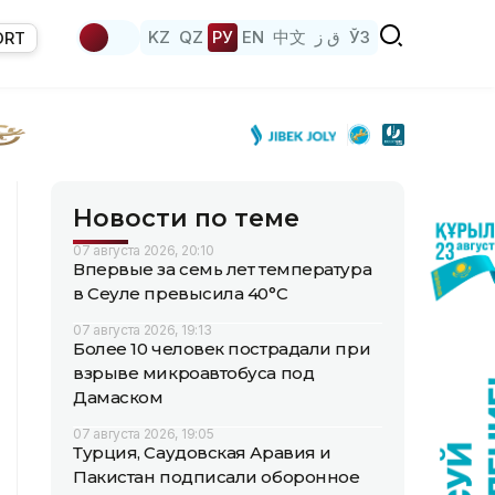
KZ
QZ
РУ
EN
中文
ق ز
ЎЗ
ORT
Новости по теме
07 августа 2026, 20:10
Впервые за семь лет температура
в Сеуле превысила 40°C
07 августа 2026, 19:13
Более 10 человек пострадали при
взрыве микроавтобуса под
Дамаском
07 августа 2026, 19:05
Турция, Саудовская Аравия и
Пакистан подписали оборонное