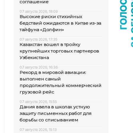
соглашение
07 августа 2026, 18:09
Высокие риски стихийных
бедствий ожидаются в Китае из-за
тайфуна «Долфин»
07 августа 2026, 17:35
Казахстан вошел в тройку
крупнейших торговых партнеров
Узбекистана
07 августа 2026, 16:36
Рекорд в мировой авиации:
выполнен самый
продолжительный коммерческий
грузовой рейс
07 августа 2026, 15:55
Дания ввела в школах устную
защиту письменных работ для
борьбы со списыванием
07 августа 2026, 15:13