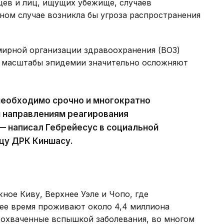
цев и лиц, ищущих убежище, случаев
вном случае возникла бы угроза распространения
мирной организации здравоохранения (ВОЗ)
е масштабы эпидемии значительно осложняют
 необходимо срочно и многократно
м направлениям реагирования
 — написал Гебрейесус в социальной
ицу ДРК Киншасу.
ное Киву, Верхнее Уэле и Чопо, где
ее время проживают около 4,4 миллиона
 охваченные вспышкой заболевания, во многом