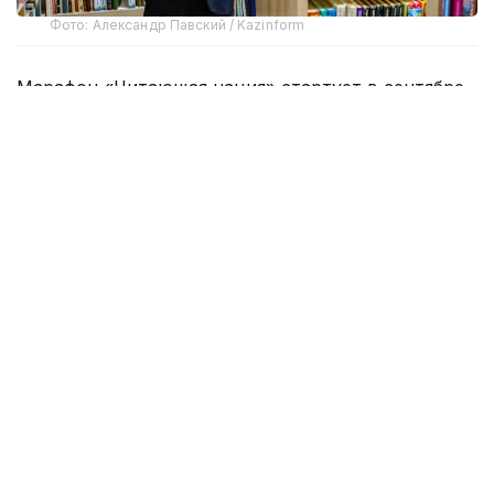
Фото: Александр Павский / Kazinform
Марафон «Читающая нация» стартует в сентябре.
Проект реализуется во исполнение Указа
Президента Республики Казахстан о развитии
культуры чтения.
Как сообщает столичный акимат, з
а 6 месяцев
участникам марафона предстоит прочитать 15
книг, а затем пройти тестирование и серию
интеллектуальных квизов. По итогам испытаний
будут определены лучшие команды в каждой
категории участников.
За первое место предусмотрен денежный приз в
600 000 теңге; второе место — 450 000 теңге;
третье место — 300 000 теңге.
Присоединиться к марафону «Читающая нация»