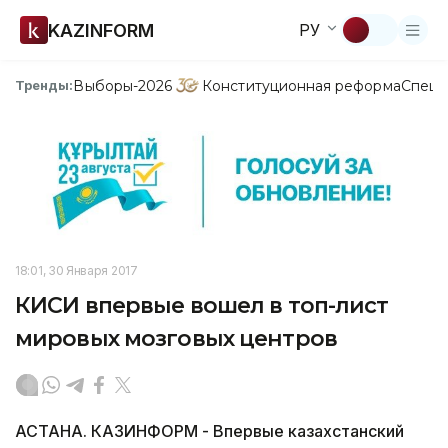
KAZINFORM
РУ
Выборы-2026
Конституционная реформа
Спецп
Тренды:
18:01, 30 Января 2017
КИСИ впервые вошел в топ-лист
мировых мозговых центров
АСТАНА. КАЗИНФОРМ - Впервые казахстанский