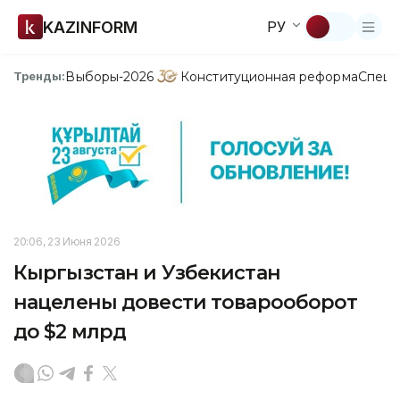
KAZINFORM
РУ
Выборы-2026
Конституционная реформа
Спецп
Тренды:
20:06, 23 Июня 2026
Кыргызстан и Узбекистан
нацелены довести товарооборот
до $2 млрд