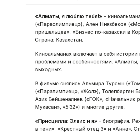
«Алматы, я люблю тебя!»
– киноальмана
(«Параолимпиец»), Ален Ниязбеков («Мо
пришельцев», «Бизнес по-казахски в Кор
Страна: Казахстан.
Киноальманах включает в себя истории 
проблемами и особенностями. «Алматы, 
выходных.
В фильме снялись Альмира Турсын («Том
(«Паралимпиец», «Жол»), Толепберген Ба
Азиз Бейшеналиев («ГОК», «Начальник р
Мукасан», «5:32») и многие другие.
«Присцилла: Элвис и я»
– биография. Ре
в тени», «Крестный отец 3» и «Анна». С