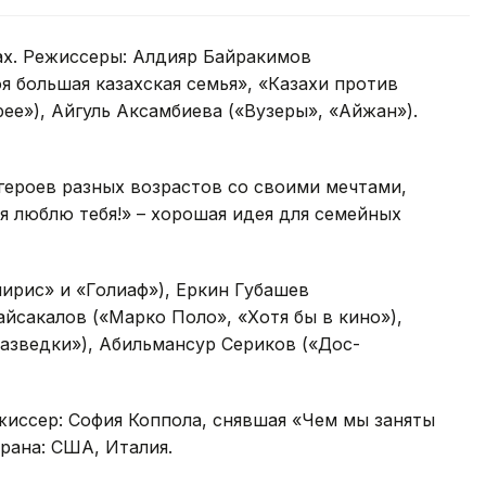
х. Режиссеры: Алдияр Байракимов
я большая казахская семья», «Казахи против
ее»), Айгуль Аксамбиева («Вузеры», «Айжан»).
героев разных возрастов со своими мечтами,
я люблю тебя!» – хорошая идея для семейных
ирис» и «Голиаф»), Еркин Губашев
йсакалов («Марко Поло», «Хотя бы в кино»),
азведки»), Абильмансур Сериков («Дос-
жиссер: София Коппола, снявшая «Чем мы заняты
трана: США, Италия.