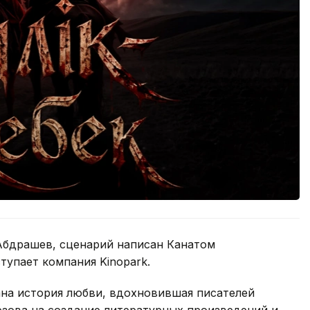
Абдрашев, сценарий написан Канатом
упает компания Kinopark.
ана история любви, вдохновившая писателей
зова на создание литературных произведений и