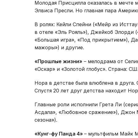
Молодая Присцилла оказалась в мечте 
Элвиса Пресли. Но главная пара Америк
В ролях: Кейли Спейни («Мейр из Истта
в отеле «Эль Рояль»), Джейкоб Элорди (
«Большая игра», «Под прикрытием»), Да
мажоры») и другие.
«Прошлые жизни»
– мелодрама от Сели
«Оскар» и «Золотой глобус». Страна: СШ
Нора в детстве была влюблена в друга. 
Спустя 20 лет друг детства находит Нор
Главные роли исполнили Грета Ли (сери
Асдала», «Любовное сражение»), Джон 
сезона»).
«Кунг-фу Панда 4»
– мультфильм Майк М