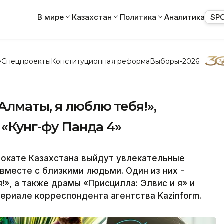
В мире
Казахстан
Политика
Аналитика
SP
е
Спецпроекты
Конституционная реформа
Выборы-2026
лматы, я люблю тебя!»,
 «Кунг-фу Панда 4»
рокате Казахстана выйдут увлекательные
месте с близкими людьми. Один из них -
», а также драмы «Присцилла: Элвис и я» и
ериале корреспондента агентства Kazinform.