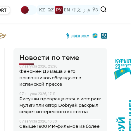
KZ
QZ
РУ
EN
中文
ق ز
ЎЗ
ORT
Новости по теме
07 августа 2026, 23:36
Феномен Димаша и его
поклонников обсуждают в
испанской прессе
07 августа 2026, 17:11
Рисунки превращаются в истории:
мультипликатор Dobryak раскрыл
секрет интересного контента
07 августа 2026, 16:30
Свыше 1900 ИИ-фильмов из более