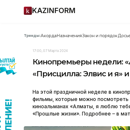
KAZINFORM
Акорда
Назначения
Закон и порядок
Дось
Тренды:
17:00, 07 Марта 2024
Кинопремьеры недели: «А
«Присцилла: Элвис и я» и
На этой праздничной неделе в киноп
фильмы, которые можно посмотреть в
киноальманах «Алматы, я люблю тебя!
«Прошлые жизни». Подробнее – в мат