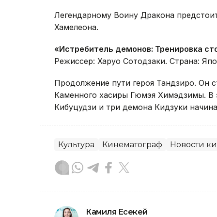
Легендарному Воину Дракона предстоит
Хамелеона.
«Истребитель демонов: Тренировка ст
Режиссер: Харуо Сотодзаки. Страна: Япо
Продолжение пути героя Тандзиро. Он с
Каменного хасиры Гюмэя Химэдзимы. В 
Кибуцудзи и три демона Кидзуки начина
Культура
Кинематограф
Новости к
Камиля Есекей