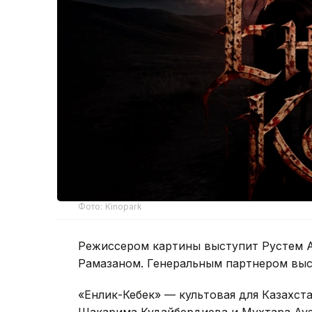
Фото: Kinopark
Режиссером картины выступит Рустем 
Рамазаном. Генеральным партнером выст
«Енлик-Кебек» — культовая для Казахст
Шакарима Кудайбердиева и Мухтара Ауэ