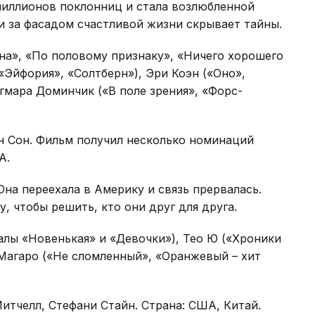
миллионов поклонниц и стала возлюбленной
и за фасадом счастливой жизни скрывает тайны.
уна», «По половому признаку», «Ничего хорошего
«Эйфория», «Солтберн»), Эри Коэн («Оно»,
гмара Доминчик («В поле зрения», «Форс-
н Сон. Фильм получил несколько номинаций
А.
Она переехала в Америку и связь прервалась.
у, чтобы решить, кто они друг для друга.
алы «Новенькая» и «Девочки»), Тео Ю («Хроники
Магаро («Не сломленный», «Оранжевый – хит
итчелл, Стефани Стайн. Страна: США, Китай.