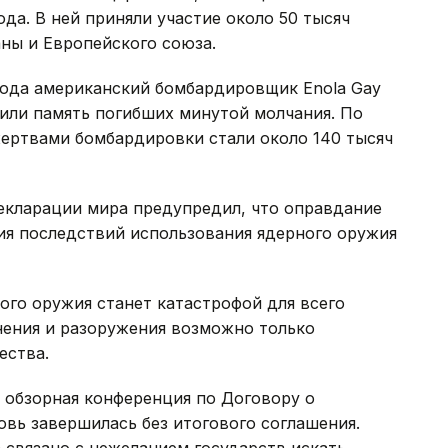
а. В ней приняли участие около 50 тысяч
аны и Европейского союза.
5 года американский бомбардировщик Enola Gay
или память погибших минутой молчания. По
жертвами бомбардировки стали около 140 тысяч
кларации мира предупредил, что оправдание
ия последствий использования ядерного оружия
ого оружия станет катастрофой для всего
нения и разоружения возможно только
ества.
к обзорная конференция по Договору о
вь завершилась без итогового соглашения.
а связано с нежеланием государств искать