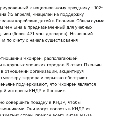
риуроченный к национальному празднику - 102-
на (15 апреля), «нацелен на поддержку
ования корейских детей в Японии». Общая сумма
им Чен Ына в предназначенный для учебных
 иен (более 471 млн. долларов). Нынешний
-м по счету с начала существования
 отношении Чхонрен, располагающей
 в крупных японских городах. В ответ Пхеньян
 в отношении организации, акцентируя
атмосферу террора и серьезно обостряют
хеньяне подчеркивают, что Чхонрен является
щей интересы КНДР в Японии».
о совершить поездку в КНДР, чтобы
венниками. Они могут попасть в КНДР из
 третьих стран, прежде всего Китая. Из-за