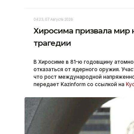
04:23, 07 Августа 2026
Хиросима призвала мир 
трагедии
В Хиросиме в 81-ю годовщину атомн
отказаться от ядерного оружия. Уча
что рост международной напряженно
передает Kazinform со ссылкой на
Ky