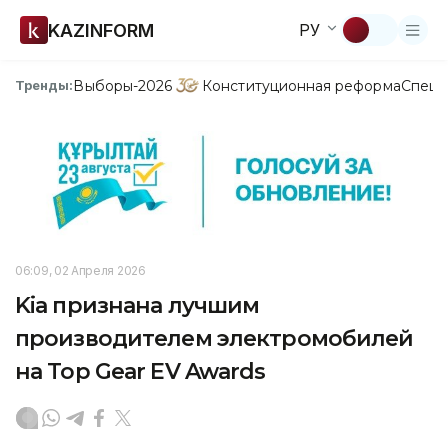
KAZINFORM
РУ
Выборы-2026
Конституционная реформа
Спецп
Тренды:
06:09, 02 Апреля 2026
Kia признана лучшим
производителем электромобилей
на Top Gear EV Awards