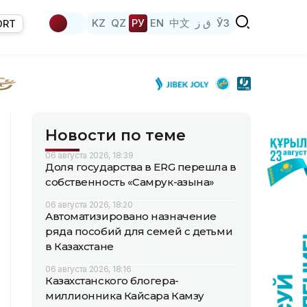
KZ
QZ
РУ
EN
中文
ق ز
ЎЗ
ORT
Новости по теме
06 августа 2026, 18:39
Доля государства в ERG перешла в
собственность «Самрук-Қазына»
06 августа 2026, 18:20
Автоматизировано назначение
ряда пособий для семей с детьми
в Казахстане
06 августа 2026, 18:16
Казахстанского блогера-
миллионника Кайсара Камзу