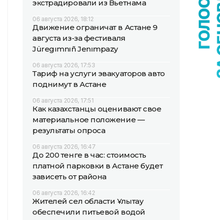
экстрадировали из Вьетнама
06 августа 2026, 18:12
Движение ограничат в Астане 9
августа из-за фестиваля
Jüregımnıñ Jenımpazy
06 августа 2026, 17:53
Тариф на услуги эвакуаторов авто
поднимут в Астане
06 августа 2026, 17:51
Как казахстанцы оценивают свое
материальное положение —
результаты опроса
06 августа 2026, 16:47
До 200 тенге в час: стоимость
платной парковки в Астане будет
зависеть от района
06 августа 2026, 16:42
Жителей сел области Ұлытау
обеспечили питьевой водой