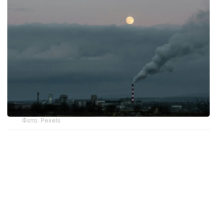
Фото: Pexels
По информации синоптиков, 8 августа НМУ
прогнозируются в Актобе, Алматы, Астане, ночью
в Атырау.
Неблагоприятные метеоусловия представляют
собой сочетание краткосрочных
метеорологических факторов (штиль, слабый