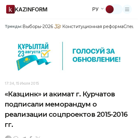
KAZINFORM
РУ
Выборы-2026
Конституционная реформа
Спецп
Тренды:
17:34, 15 Июля 2015
«Казцинк» и акимат г. Курчатов
подписали меморандум о
реализации соцпроектов 2015-2016
гг.