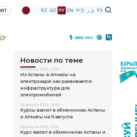
KZ
QZ
РУ
EN
中文
ق ز
ЎЗ
ORT
Новости по теме
09 августа 2026, 11:30
Из Астаны в Алматы на
электрокаре: как развивается
инфраструктура для
электромобилей
09 августа 2026, 10:00
Курсы валют в обменниках Астаны
и Алматы на 9 августа
08 августа 2026, 10:14
Курс валют в обменниках Астаны и