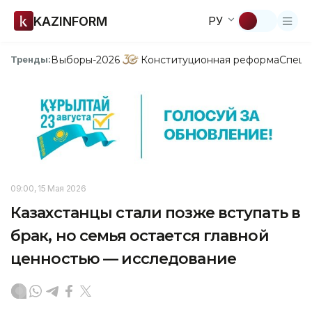
KAZINFORM
РУ
Выборы-2026
Конституционная реформа
Спецп
Тренды:
09:00, 15 Мая 2026
Казахстанцы стали позже вступать в
брак, но семья остается главной
ценностью — исследование