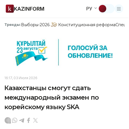
KAZINFORM
РУ
Выборы-2026
Конституционная реформа
Спецп
Тренды:
16:17, 03 Июля 2026
Казахстанцы смогут сдать
международный экзамен по
корейскому языку SKA