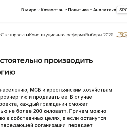
В мире
Казахстан
Политика
Аналитика
SP
е
Спецпроекты
Конституционная реформа
Выборы-2026
остоятельно производить
ргию
 населению, МСБ и крестьянским хозяйствам
оэнергию и продавать ее. В случае
роекта, каждый гражданин сможет
ью не более 200 киловатт. Причем можно
ю в собственных целях, а если останутся
гопередающей организации, передает