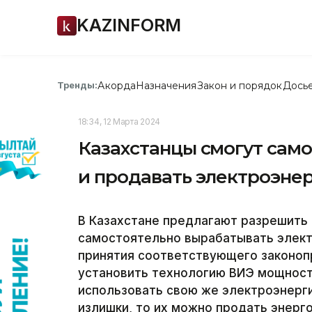
KAZINFORM
Акорда
Назначения
Закон и порядок
Дось
Тренды:
18:34, 12 Марта 2024
Казахстанцы смогут сам
и продавать электроэне
В Казахстане предлагают разрешить
самостоятельно вырабатывать электр
принятия соответствующего законоп
установить технологию ВИЭ мощност
использовать свою же электроэнерги
излишки, то их можно продать энер