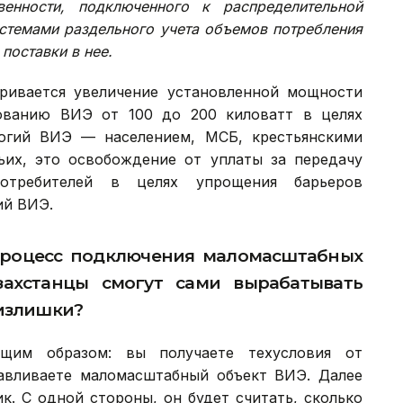
енности, подключенного к распределительной
истемами раздельного учета объемов потребления
поставки в нее.
ривается увеличение установленной мощности
ованию ВИЭ от 100 до 200 киловатт в целях
логий ВИЭ — населением, МСБ, крестьянскими
ьих, это освобождение от уплаты за передачу
потребителей в целях упрощения барьеров
ий ВИЭ.
 процесс подключения маломасштабных
захстанцы смогут сами вырабатывать
 излишки?
щим образом: вы получаете техусловия от
авливаете маломасштабный объект ВИЭ. Далее
к. С одной стороны, он будет считать, сколько