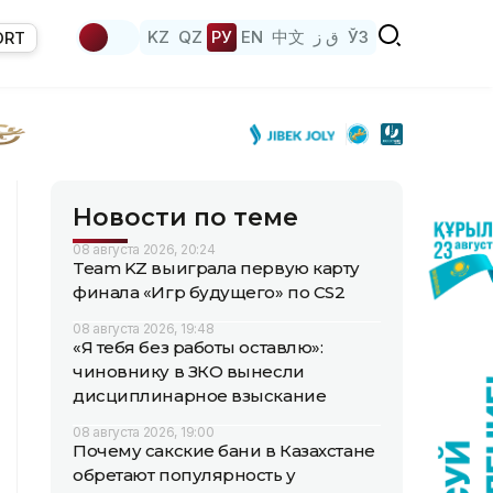
KZ
QZ
РУ
EN
中文
ق ز
ЎЗ
ORT
Новости по теме
08 августа 2026, 20:24
Team KZ выиграла первую карту
финала «Игр будущего» по CS2
08 августа 2026, 19:48
«Я тебя без работы оставлю»:
чиновнику в ЗКО вынесли
дисциплинарное взыскание
08 августа 2026, 19:00
Почему сакские бани в Казахстане
обретают популярность у