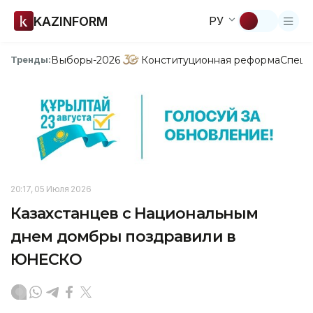
KAZINFORM
РУ
Выборы-2026
Конституционная реформа
Спецп
Тренды:
20:17, 05 Июля 2026
Казахстанцев с Национальным
днем домбры поздравили в
ЮНЕСКО