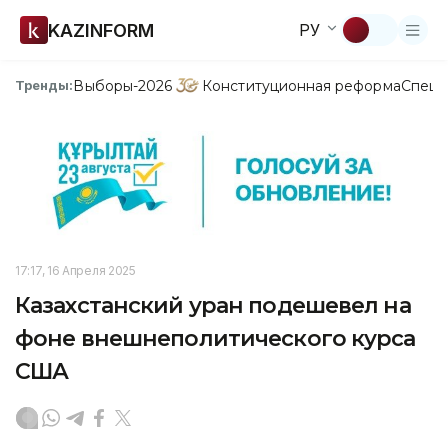
KAZINFORM
РУ
Выборы-2026
Конституционная реформа
Спецп
Тренды:
17:17, 16 Апреля 2025
Казахстанский уран подешевел на
фоне внешнеполитического курса
США