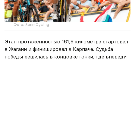
Фото: SprintCycling
Этап протяженностью 161,9 километра стартовал
в Жагани и финишировал в Карпаче. Судьба
победы решилась в концовке гонки, где впереди
осталась группа из трех гонщиков.
На заключительном километре один
из соперников атаковал, а Кристиан Скарони стал
единственным, кто сумел ответить на этот рывок.
Гонщик казахстанской команды стремительно
сокращал отставание, однако до победы ему
не хватило совсем немного — Скарони
финишировал вторым.