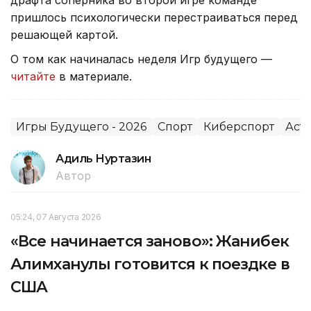
драфта соперника во второй игре команде
пришлось психологически перестраиваться перед
решающей картой.
О том как начиналась неделя Игр будущего —
читайте
в материале.
Игры Будущего - 2026
Спорт
Киберспорт
Аст
Адиль Нуртазин
Автор
05:24, 07 Августа 2026
«Все начинается заново»: Жанибек
Алимханулы готовится к поездке в
США