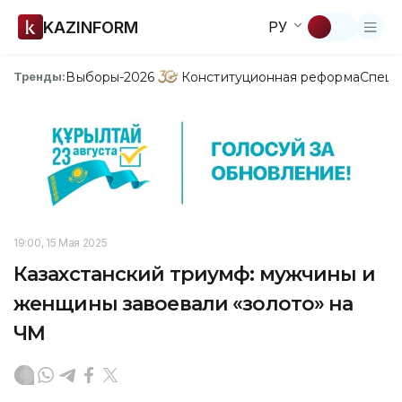
KAZINFORM
РУ
Выборы-2026
Конституционная реформа
Спецп
Тренды:
19:00, 15 Мая 2025
Казахстанский триумф: мужчины и
женщины завоевали «золото» на
ЧМ