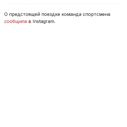
О предстоящей поездке команда спортсмена
сообщила
в Instagram.
— Все начинается заново! Похоже, старт
получился хорошим. Огромное спасибо
вам, дорогие болельщики! Вы невероятно
поддерживаете меня как своего земляка.
Сейчас ждем визу и, если все сложится,
уже в ближайшие дни отправимся в
Америку, — отмечается в сообщении.
Ранее сообщалось, что Жанибек Алимханулы без
боя
поднялся на второе место
в рейтинге WBO в
новой весовой категории.
Алимханулы последний на данный момент
поединок провел 5 апреля 2025 года в Астане, где
нокаутировал француза Анауэля Нгамиссенге. В