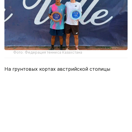
Фото: Федерация тенниса Казахстана
На грунтовых кортах австрийской столицы
Маханов выступил в парном разряде вместе с
местным теннисистом Леандером Таубером.
Казахстанско-австрийский дуэт получил
четвертый номер посева.
В финале Маханов и Таубер встретились со
вторыми сеяными турнира — представителями
Норвегии Полом Хьортеландом и Николаем
Шибани. Первый сет остался за норвежским