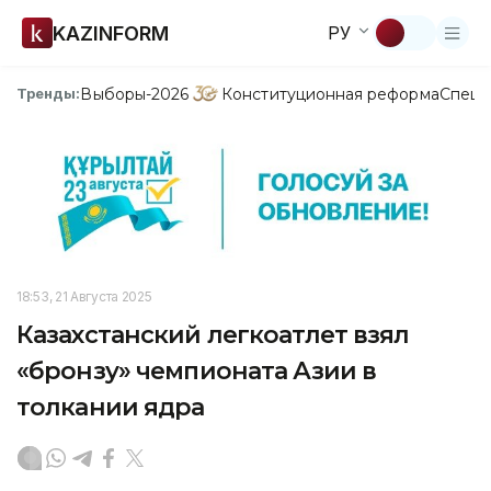
KAZINFORM
РУ
Выборы-2026
Конституционная реформа
Спецп
Тренды:
18:53, 21 Августа 2025
Казахстанский легкоатлет взял
«бронзу» чемпионата Азии в
толкании ядра