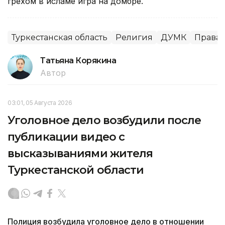
грехом в исламе игра на домбре.
Туркестанская область
Религия
ДУМК
Права 
Татьяна Корякина
Автор
03:01, 05 Августа 2026
Уголовное дело возбудили после
публикации видео с
высказываниями жителя
Туркестанской области
Полиция возбудила уголовное дело в отношении