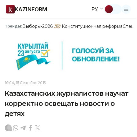
KAZINFORM
РУ
Выборы-2026
Конституционная реформа
Спецп
Тренды:
10:04, 15 Сентября 2015
Казахстанских журналистов научат
корректно освещать новости о
детях