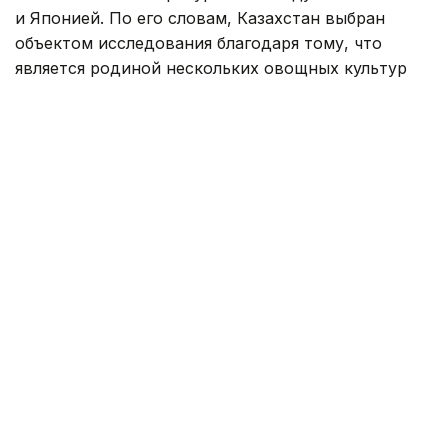
и Японией. По его словам, Казахстан выбран
объектом исследования благодаря тому, что
является родиной нескольких овощных культур
и обладает высоким генетическим разнообразием.
— Мы также собирали генетические
ресурсы овощных культур в странах Юго-
Восточной Азии — Мьянме, Лаосе
и Вьетнаме, а также в странах
Центральной Азии — Узбекистане
и Кыргызстане. Знания и опыт, полученные
в ходе предыдущих проектов, помогают
нам эффективно проводить исследования
в Казахстане, — сказал Саки Йошида.
По словам ученых, проект не рассчитан
на быстрый экономический эффект. Однако
в долгосрочной перспективе он может привести
к созданию новых сортов растений, устойчивых