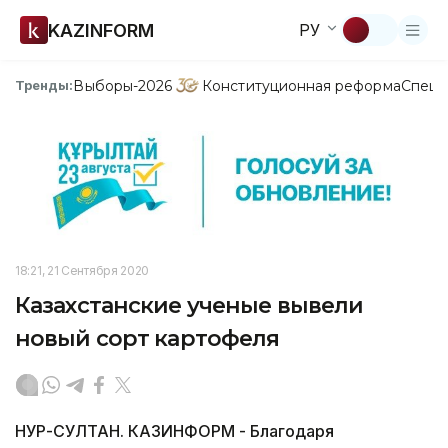
KAZINFORM
РУ
Выборы-2026
Конституционная реформа
Спецп
Тренды:
18:21, 21 Сентября 2020
Казахстанские ученые вывели
новый сорт картофеля
НУР-СУЛТАН. КАЗИНФОРМ - Благодаря