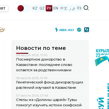
KZ
QZ
РУ
EN
中文
ق ز
ЎЗ
ORT
Новости по теме
08 августа 2026, 17:00
Посмертное донорство в
Казахстане: последнее слово
остается за родственниками
08 августа 2026, 10:49
Генетический фонд дикорастущих
растений изучают в Казахстане
07 августа 2026, 07:49
Стелы из «Долины царей» Тувы
помогут изучить истоки скифской