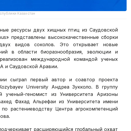
спублики Казахстан
ные ресурсы двух хищных птиц из Саудовской
rinus» представлены высококачественные сборки
двух видов соколов. Это открывает новые
ний в области биоразнообразия, эволюции и
 реализован международной командой ученых
А и Саудовской Аравии.
ии сыграл первый автор и соавтор проекта
zybayev University Андреа Зукколо. В группу
й ученый-геномист из Университета Аризоны
ахед Фахад Альрефаи из Университета имени
 по растениеводству Центра агрокомпетенций
ова.
 подчеркивает расширяющийся глобальный охват