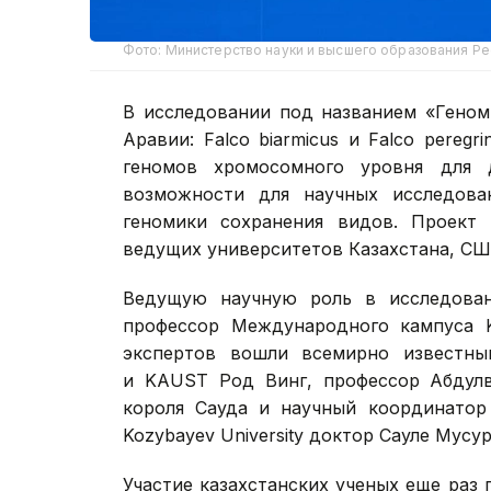
Фото: Министерство науки и высшего образования Ре
В исследовании под названием «Геном
Аравии: Falco biarmicus и Falco pereg
геномов хромосомного уровня для 
возможности для научных исследова
геномики сохранения видов. Проект
ведущих университетов Казахстана, СШ
Ведущую научную роль в исследован
профессор Международного кампуса Ko
экспертов вошли всемирно известны
и KAUST Род Винг, профессор Абдулв
короля Сауда и научный координатор
Kozybayev University доктор Сауле Мусур
Участие казахстанских ученых еще раз