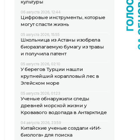
культуры
06 августа 2026, 12:44
Цифровые инструменты, которые
могут спасти жизнь
05 августа 2026, 15:55
Школьница из Астаны изобрела
биоразлагаемую бумагу из травы
и получила патент
05 августа 2026, 02:10
У берегов Турции нашли
крупнейший коралловый лес в
Эгейском море
05 августа 2026, 01:23
Ученые обнаружили следы
древней морской жизни у
Кровавого водопада в Антарктиде
04 августа 2026, 23:59
Китайские ученые создали «ИИ-
биолога» для поиска