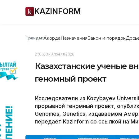
KAZINFORM
Акорда
Назначения
Закон и порядок
Дось
Тренды:
21:06, 07 Апреля 2026
Казахстанские ученые в
геномный проект
Исследователи из Kozybayev Universi
прорывной геномный проект, опублик
Genomes, Genetics, издаваемом Аме
передает Kazinform со ссылкой на Ми