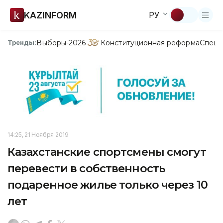
KAZINFORM
РУ
Выборы-2026
Конституционная реформа
Спецп
Тренды:
14:25, 21 Ноября 2019
Казахстанские спортсмены смогут
перевести в собственность
подаренное жилье только через 10
лет