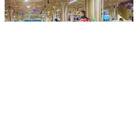
Фото: Kazinform
Такие данные были озвучены на совещании
по вопросам стабилизации цен на социально
значимые продовольственные товары и инфляции
под председательством заместителя Премьер-
министра — министра национальной экономики
Серика Жумангарина.