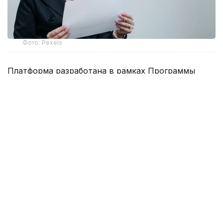
Фото: Pexels
Платформа разработана в рамках Программы
финансирования женщин-предпринимателей,
которую Агентство реализует совместно с
Европейским банком реконструкции и развития.
Как сообщили в АРРФР, на платформе впервые
объединены данные о кредитовании женщин-
предпринимателей в банковском секторе и
секторе микрофинансовых организаций. Для
этого была разработана специальная методология
идентификации женщин-предпринимателей,
позволяющая получить целостную картину их
участия в предпринимательском кредитовании.