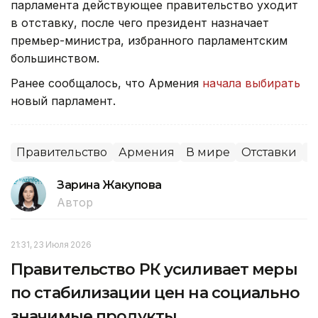
парламента действующее правительство уходит
в отставку, после чего президент назначает
премьер-министра, избранного парламентским
большинством.
Ранее сообщалось, что Армения
начала выбирать
новый парламент.
Правительство
Армения
В мире
Отставки
П
Зарина Жакупова
Автор
21:31, 23 Июля 2026
Правительство РК усиливает меры
по стабилизации цен на социально
значимые продукты