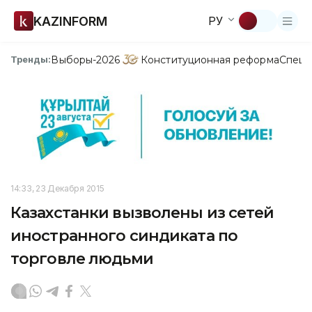
KAZINFORM
РУ
Выборы-2026
Конституционная реформа
Спецп
Тренды:
14:33, 23 Декабря 2015
Казахстанки вызволены из сетей
иностранного синдиката по
торговле людьми