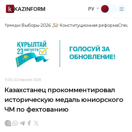
KAZINFORM
РУ
Выборы-2026
Конституционная реформа
Спецп
Тренды:
11:00, 02 Апреля 2026
Казахстанец прокомментировал
историческую медаль юниорского
ЧМ по фехтованию