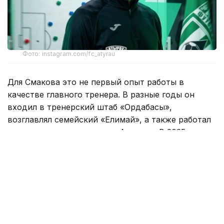
Фото: instagram.com/fc_atyrau
Для Смакова это не первый опыт работы в
качестве главного тренера. В разные годы он
входил в тренерский штаб «Ордабасы»,
возглавлял семейский «Елимай», а также работал
техническим директором «Астаны». В 2025 году
специалист руководил «Жетысу».
Под руководством Смакова «Елимай» добился
повышения в Премьер-лигу. После этого
специалист продолжил работу в «Астане» на
должности технического директора, а затем
возглавил «Жетысу».