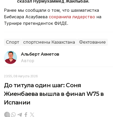
сказал Нурмухаммед Жайлыбай.
Ранее мы сообщали о том, что шахматистка
Бибисара Асаубаева
сохранила лидерство
на
Турнире претенденток ФИДЕ.
Спорт
спортсмены Казахстана
Фехтование
Альберт Ахметов
Автор
23:55, 08 Августа 2026
До титула один шаг: Соня
Жиенбаева вышла в финал W75 в
Испании