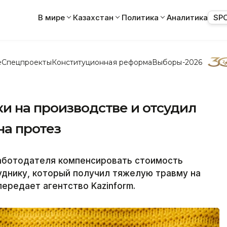
В мире
Казахстан
Политика
Аналитика
SP
е
Спецпроекты
Конституционная реформа
Выборы-2026
и на производстве и отсудил
на протез
работодателя компенсировать стоимость
уднику, который получил тяжелую травму на
передает агентство Kazinform.