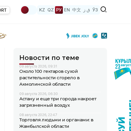
KZ
QZ
РУ
EN
中文
ق ز
ЎЗ
ORT
Новости по теме
09 августа 2026, 09:31
Около 100 гектаров сухой
растительности сгорело в
Акмолинской области
09 августа 2026, 06:30
Астану и еще три города накроет
загрязненный воздух
08 августа 2026, 22:47
Торговля людьми и органами: в
Жамбылской области