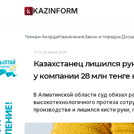
KAZINFORM
Акорда
Назначения
Закон и порядок
Дось
Тренды:
17:11, 04 Июня 2026
Казахстанец лишился рук
у компании 28 млн тенге 
В Алматинской области суд обязал 
высокотехнологичного протеза сотр
производстве и лишился кисти руки, 