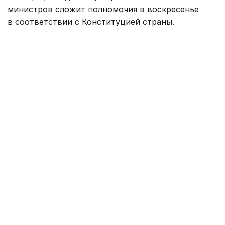
министров сложит полномочия в воскресенье
в соответствии с Конституцией страны.
— Это последнее очередное заседание
нашего правительства в этом составе.
Согласно Конституции, мы в воскресенье
подадим в отставку, после чего президент
республики назначит премьер-министром
кандидата, избранного парламентским
большинством. Следовательно, в этом
составе мы встречаемся в последний
раз, — сказал Никол Пашинян, закрывая
заседание правительства.
Глава правительства поблагодарил членов
кабинета министров за совместную работу
и отметил, что часть из них продолжит
деятельность уже в качестве депутатов
парламента.