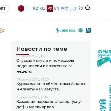
KZ
QZ
РУ
EN
中文
ق ز
ЎЗ
ORT
Новости по теме
07 августа 2026, 11:20
Огурцы, капуста и помидоры
подешевели в Казахстане за
неделю
07 августа 2026, 08:20
Курсы валют в обменниках Астаны
и Алматы на 7 августа
06 августа 2026, 21:45
Казахстан нарастил экспорт услуг
до $13 миллиардов