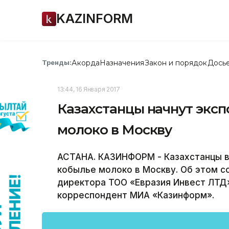
KAZINFORM
Акорда
Назначения
Закон и порядок
Дось
Тренды:
13:44, 16 Января 2017
Казахстанцы начнут эксп
молоко в Москву
АСТАНА. КАЗИНФОРМ - Казахстанцы в
кобылье молоко в Москву. Об этом 
директора ТОО «Евразия Инвест ЛТД
корреспондент МИА «Казинформ».