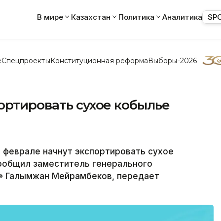
В мире
Казахстан
Политика
Аналитика
SP
е
Спецпроекты
Конституционная реформа
Выборы-2026
ортировать сухое кобылье
 феврале начнут экспортировать сухое
сообщил заместитель генерального
» Галымжан Мейрамбеков, передает