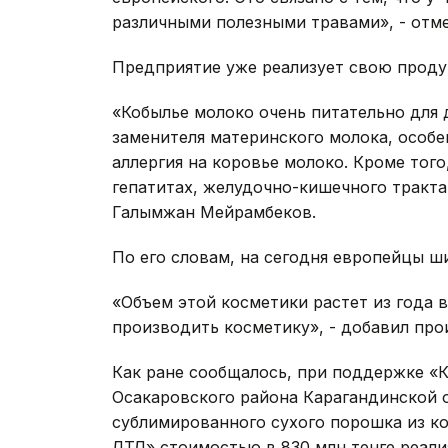
различными полезными травами», - отм
Предприятие уже реализует свою проду
«Кобылье молоко очень питательно для 
заменителя материнского молока, особе
аллергия на коровье молоко. Кроме того
гепатитах, желудочно-кишечного тракта, 
Галымжан Мейрамбеков.
По его словам, на сегодня европейцы ш
«Объем этой косметики растет из года в
производить косметику», - добавил про
Как ране сообщалось, при поддержке «К
Осакаровского района Карагандинской 
сублимированного сухого порошка из к
ЛТД» стоимостью в 830 млн тенге реали