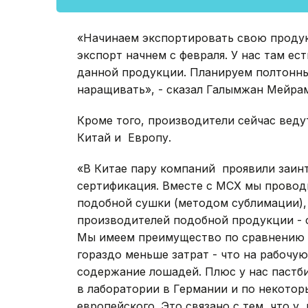
«Начинаем экспортировать свою продук
экспорт начнем с февраля. У нас там ес
данной продукции. Планируем полтонны
наращивать», - сказал Галымжан Мейра
Кроме того, производители сейчас веду
Китай и Европу.
«В Китае пару компаний проявили заин
сертификация. Вместе с МСХ мы проводи
подобной сушки (методом сублимации), 
производителей подобной продукции - с
Мы имеем преимущество по сравнению с
гораздо меньше затрат - что на рабочую 
содержание лошадей. Плюс у нас пастби
в лаборатории в Германии и по некото
европейского. Это связано с тем, что у