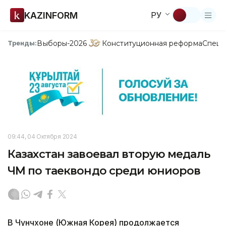
KAZINFORM
РУ
Выборы-2026
Конституционная реформа
Спецп
Тренды:
09:44, 04 Октября 2024
Казахстан завоевал вторую медаль
ЧМ по таеквондо среди юниоров
В Чунчхоне (Южная Корея) продолжается