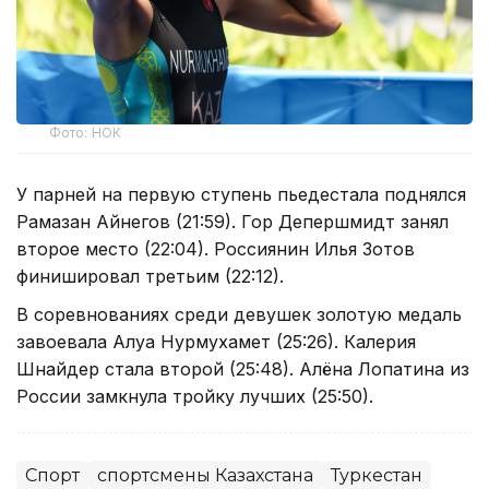
Фото: НОК
У парней на первую ступень пьедестала поднялся
Рамазан Айнегов (21:59). Гор Депершмидт занял
второе место (22:04). Россиянин Илья Зотов
финишировал третьим (22:12).
В соревнованиях среди девушек золотую медаль
завоевала Алуа Нурмухамет (25:26). Калерия
Шнайдер стала второй (25:48). Алёна Лопатина из
России замкнула тройку лучших (25:50).
Спорт
спортсмены Казахстана
Туркестан