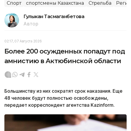
Спорт
спортсмены Казахстана
Стрельба
Регио
Гульжан Тасмаганбетова
Автор
02:17, 07 Августа 2026
Более 200 осужденных попадут под
амнистию в Актюбинской области
Большинству из них сократят срок наказания. Еще
48 человек будут полностью освобождены,
передает корреспондент агентства Kazinform.