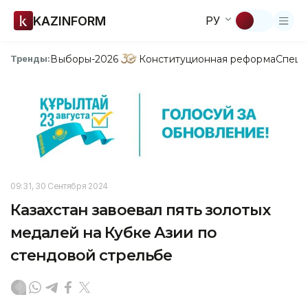
KAZINFORM
РУ
Выборы-2026
Конституционная реформа
Спецп
Тренды:
09:31, 30 Сентября 2024
Казахстан завоевал пять золотых
медалей на Кубке Азии по
стендовой стрельбе