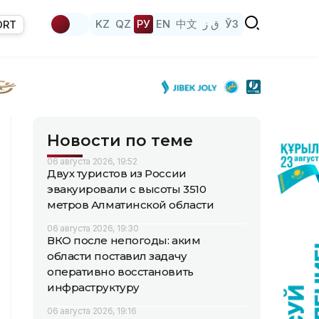
KZ
QZ
РУ
EN
中文
ق ز
ЎЗ
ORT
Новости по теме
06 августа 2026, 19:52
Двух туристов из России
эвакуировали с высоты 3510
метров Алматинской области
06 августа 2026, 19:30
ВКО после непогоды: аким
области поставил задачу
оперативно восстановить
инфраструктуру
06 августа 2026, 19:16