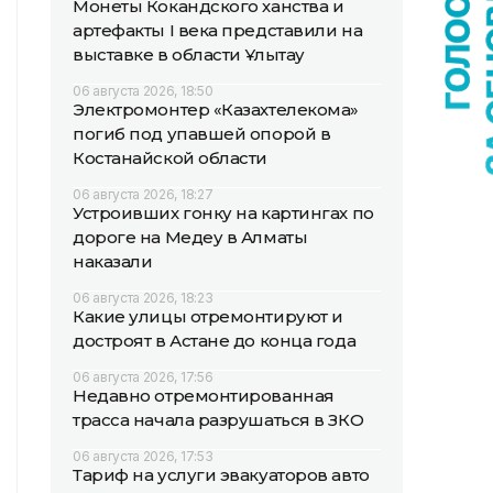
Монеты Кокандского ханства и
артефакты I века представили на
выставке в области Ұлытау
06 августа 2026, 18:50
Электромонтер «Казахтелекома»
погиб под упавшей опорой в
Костанайской области
06 августа 2026, 18:27
Устроивших гонку на картингах по
дороге на Медеу в Алматы
наказали
06 августа 2026, 18:23
Какие улицы отремонтируют и
достроят в Астане до конца года
06 августа 2026, 17:56
Недавно отремонтированная
трасса начала разрушаться в ЗКО
06 августа 2026, 17:53
Тариф на услуги эвакуаторов авто