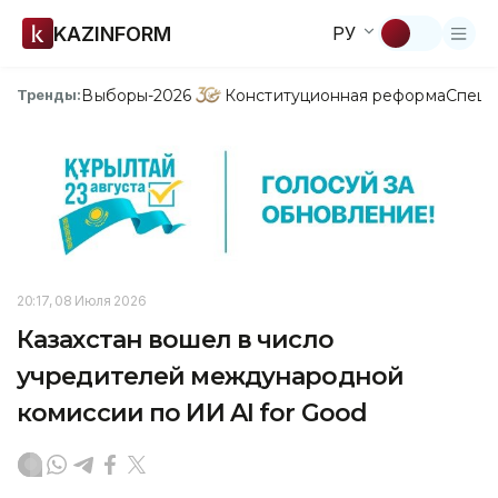
KAZINFORM
РУ
Выборы-2026
Конституционная реформа
Спецп
Тренды:
20:17, 08 Июля 2026
Казахстан вошел в число
учредителей международной
комиссии по ИИ AI for Good