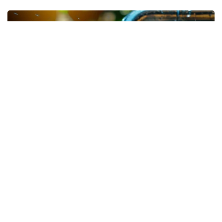
Фото: freepik
Из Специального государственного фонда
Правительством выделено на эти цели 1,4 млрд
теңге.
Средства предусмотрены на реализацию в
Бурабайском районе и городе Щучинске четырех