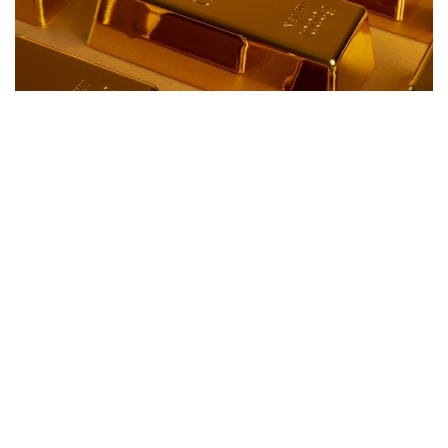
Фото: magnific.com
По данным Национального банка, по состоянию
на утро 6 августа стоимость одного грамма
золота составляет 61 444,62 теңге.
Неделей ранее, 30 июля, цена одного грамма
драгоценного металла
составляла
61 889,33 теңге.
Таким образом, за неделю стоимость золота
снизилась на 444,71 теңге.
Ранее сообщалось, что Казахстан
вошел в пятерку