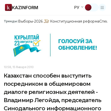
KAZINFORM
РУ
Выборы-2026
Конституционная реформа
Спецп
Тренды:
10:58, 15 Января 2010
Казахстан способен выступить
посредником в общемировом
диалоге религиозных деятелей -
Владимир Легойда, председатель
Синодального информационного