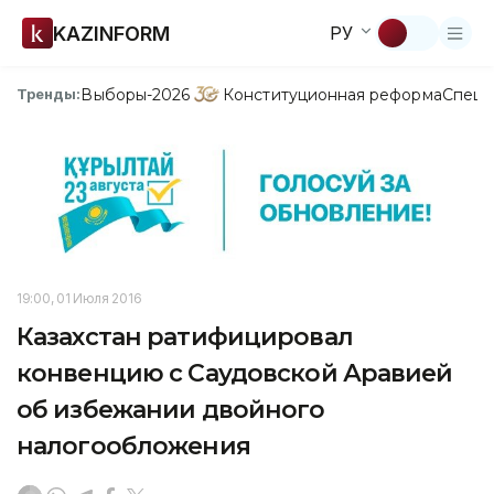
KAZINFORM
РУ
Выборы-2026
Конституционная реформа
Спецп
Тренды:
19:00, 01 Июля 2016
Казахстан ратифицировал
конвенцию с Саудовской Аравией
об избежании двойного
налогообложения