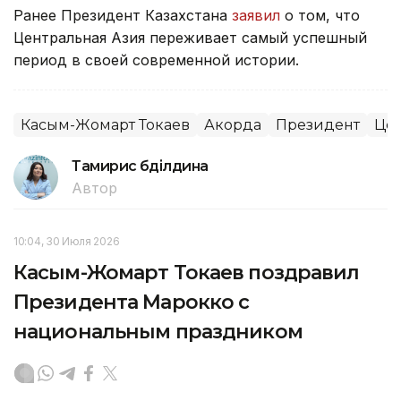
Ранее Президент Казахстана
заявил
о том, что
Центральная Азия переживает самый успешный
период в своей современной истории.
Касым-Жомарт Токаев
Акорда
Президент
Цен
Тамирис Әбділдина
Автор
10:04, 30 Июля 2026
Касым-Жомарт Токаев поздравил
Президента Марокко с
национальным праздником