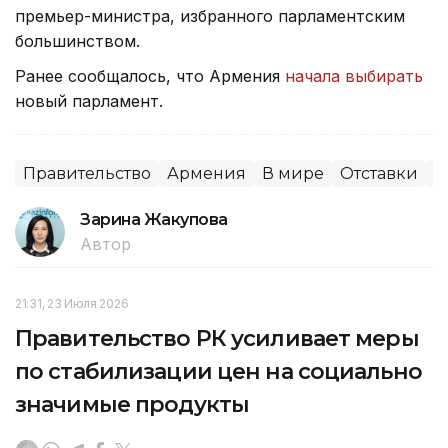
премьер-министра, избранного парламентским
большинством.
Ранее сообщалось, что Армения
начала выбирать
новый парламент.
Правительство
Армения
В мире
Отставки
П
Зарина Жакупова
Автор
21:31, 23 Июля 2026
Правительство РК усиливает меры
по стабилизации цен на социально
значимые продукты