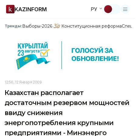
KAZINFORM
РУ
Выборы-2026
Конституционная реформа
Спецп
Тренды:
12:56, 12 Января 2009
Казахстан располагает
достаточным резервом мощностей
ввиду снижения
энергопотребления крупными
предприятиями - Минэнерго